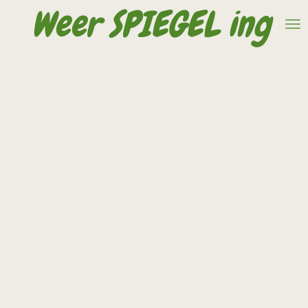
Weer SPIEGEL ing
Ga
direct
naar
de
hoofdinhoud