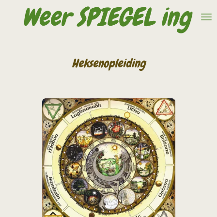
Weer SPIEGEL ing
Ga
direct
naar
de
hoofdinhoud
Heksenopleiding